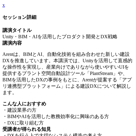
x
セッション詳細
講演タイトル
Unity・BIM・AIを活用したプロダクト開発とDX戦略
講演内容
Arentは、BIMとAI、自動化技術を組み合わせた新しい建設
DXを推進しています。本講演では、Unityを活用して直感的
な操作性を実現し、産業向けでありながら使いやすいUIを
提供するプラント空間自動設計ツール「PlantStream」や、
BIMを活用したDXの事例をもとに、Arentが提案する「アプ
リ連携型プラットフォーム」による建設DXについて解説し
ます。
こんな人におすすめ
・建設業界の方
・BIMやAIを活用した教務効率化に興味のある方
・DXに取り組む方
受講者が得られる知見
・DXを行う上で大切なシステム構造の考え方