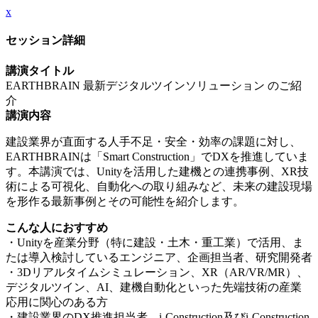
x
セッション詳細
講演タイトル
EARTHBRAIN 最新デジタルツインソリューション のご紹
介
講演内容
建設業界が直面する人手不足・安全・効率の課題に対し、
EARTHBRAINは「Smart Construction」でDXを推進していま
す。本講演では、Unityを活用した建機との連携事例、XR技
術による可視化、自動化への取り組みなど、未来の建設現場
を形作る最新事例とその可能性を紹介します。
こんな人におすすめ
・Unityを産業分野（特に建設・土木・重工業）で活用、ま
たは導入検討しているエンジニア、企画担当者、研究開発者
・3Dリアルタイムシミュレーション、XR（AR/VR/MR）、
デジタルツイン、AI、建機自動化といった先端技術の産業
応用に関心のある方
・建設業界のDX推進担当者、i-Construction及びi-Construction