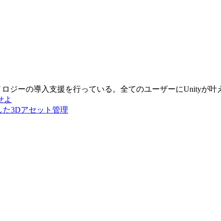
クノロジーの導入支援を行っている。全てのユーザーにUnity
せよ
特化した3Dアセット管理