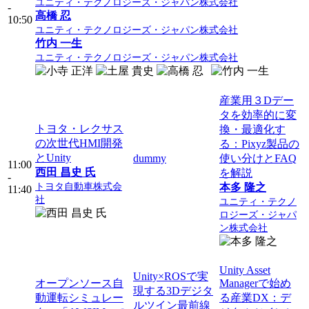
ユニティ・テクノロジーズ・ジャパン株式会社
-
高橋 忍
10:50
ユニティ・テクノロジーズ・ジャパン株式会社
竹内 一生
ユニティ・テクノロジーズ・ジャパン株式会社
産業用３Dデー
タを効率的に変
トヨタ・レクサス
換・最適化す
の次世代HMI開発
る：Pixyz製品の
とUnity
dummy
使い分けとFAQ
11:00
西田 昌史 氏
を解説
-
トヨタ自動車株式会
本多 隆之
11:40
社
ユニティ・テクノ
ロジーズ・ジャパ
ン株式会社
Unity Asset
Unity×ROSで実
オープンソース自
Managerで始め
現する3Dデジタ
動運転シミュレー
る産業DX：デ
ルツイン最前線