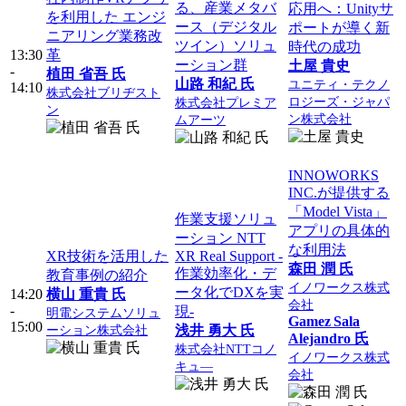
る、産業メタバ
応用へ：Unityサ
を利用した エンジ
ース（デジタル
ポートが導く新
ニアリング業務改
ツイン）ソリュ
時代の成功
13:30
革
ーション群
土屋 貴史
-
植田 省吾 氏
山路 和紀 氏
ユニティ・テクノ
14:10
株式会社ブリヂスト
ロジーズ・ジャパ
株式会社プレミア
ン
ン株式会社
ムアーツ
INNOWORKS
INC.が提供する
「Model Vista」
作業支援ソリュ
アプリの具体的
ーション NTT
な利用法
XR技術を活用した
XR Real Support -
森田 潤 氏
作業効率化・デ
教育事例の紹介
イノワークス株式
ータ化でDXを実
14:20
横山 重貴 氏
会社
-
現-
明電システムソリュ
Gamez Sala
15:00
ーション株式会社
浅井 勇大 氏
Alejandro 氏
株式会社NTTコノ
イノワークス株式
キュ―
会社