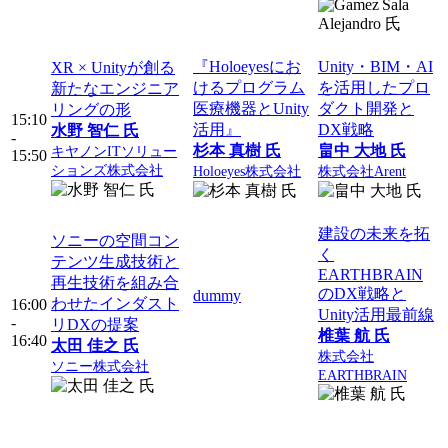
『Holoeyesにお
Unity・BIM・AI
XR × Unityが創る
けるプログラム
を活用したプロ
新たなエンジニア
医療機器とUnity
ダクト開発と
リングの形
15:10
活用』
DX戦略
水野 智仁 氏
-
杉本 真樹 氏
畠中 大地 氏
キヤノンITソリュー
15:50
ションズ株式会社
Holoeyes株式会社
株式会社Arent
建設の未来を拓
ソニーの空間コン
く
テンツ生成技術と
EARTHBRAIN
再生技術を組み合
のDX戦略と
dummy
わせたインダスト
16:00
Unity活用最前線
-
リDXの提案
椎葉 航 氏
16:40
太田 佳之 氏
株式会社
ソニー株式会社
EARTHBRAIN