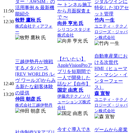
ター「AWSIM」の
ジタルツインに
〜 トンネル施工
活用事例 & 最新機
特化した3Dアセ
11:50
から月面探査ま
能紹介
ット管理
-
で 〜
牧野 鷹秋 氏
竹内 一生
12:30
向井 亨光 氏
株式会社ティアフォ
ユニティ・テクノ
シリコンスタジオ
ー
ロジーズ・ジャパ
株式会社
ン株式会社
自動車産業にお
【だいたい】
三越伊勢丹が挑戦
ける次世代
AppleVisionProア
するメタバース
HMI（ヒューマ
プリを短期間で
[REV WORLDS /レ
ン・マシン・イ
一人で開発した
ヴ ワールズ]からみ
ンターフェー
12:40
話など【自作】
る新たな顧客体験
ス）
-
国定 由恵 氏
の提供
森 宣智
13:20
伊藤忠テクノソリ
仲田 朝彦 氏
ユニティ・テクノ
ューションズ株式
株式会社三越伊勢丹
ロジーズ・ジャパ
会社
ン株式会社
今すぐ導入でき
ゲームから産業
社内制作VRアプリ