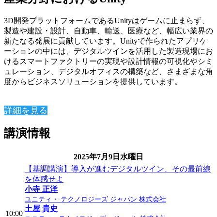
3D開発プラットフォームであるUnityはゲームに止まらず、
製造や建設・設計、自動車、輸送、医療など、幅広い業界の
新たなる発展に貢献しています。Unityで作られたアプリケ
ーションの中には、デジタルツインを活用した製造現場にお
けるスマートファクトリーの実現や設計情報の可視化やシミ
ュレーション、デジタルオフィスの構築など、さまざまな角
度からビジネスソリューションを提供しています。
詳細を見る
講演情報
2025年7月9日水曜日
【基調講演】導入が進むデジタルツイン、その最前線
を体感せよ
小寺 正洋
ユニティ・ テクノロジーズ ジャパン 株式会社
土屋 貴史
10:00