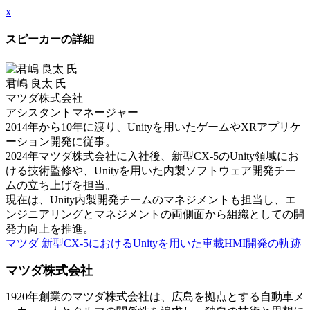
x
スピーカーの詳細
君嶋 良太 氏
マツダ株式会社
アシスタントマネージャー
2014年から10年に渡り、Unityを用いたゲームやXRアプリケ
ーション開発に従事。
2024年マツダ株式会社に入社後、新型CX-5のUnity領域にお
ける技術監修や、Unityを用いた内製ソフトウェア開発チー
ムの立ち上げを担当。
現在は、Unity内製開発チームのマネジメントも担当し、エ
ンジニアリングとマネジメントの両側面から組織としての開
発力向上を推進。
マツダ 新型CX-5におけるUnityを用いた車載HMI開発の軌跡
マツダ株式会社
1920年創業のマツダ株式会社は、広島を拠点とする自動車メ