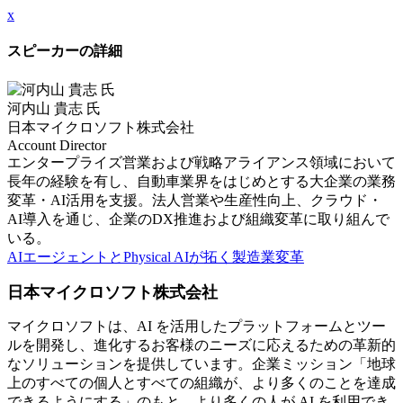
x
スピーカーの詳細
河内山 貴志 氏
日本マイクロソフト株式会社
Account Director
エンタープライズ営業および戦略アライアンス領域において
長年の経験を有し、自動車業界をはじめとする大企業の業務
変革・AI活用を支援。法人営業や生産性向上、クラウド・
AI導入を通じ、企業のDX推進および組織変革に取り組んで
いる。
AIエージェントとPhysical AIが拓く製造業変革
日本マイクロソフト株式会社
マイクロソフトは、AI を活用したプラットフォームとツー
ルを開発し、進化するお客様のニーズに応えるための革新的
なソリューションを提供しています。企業ミッション「地球
上のすべての個人とすべての組織が、より多くのことを達成
できるようにする」のもと、より多くの人が AI を利用でき