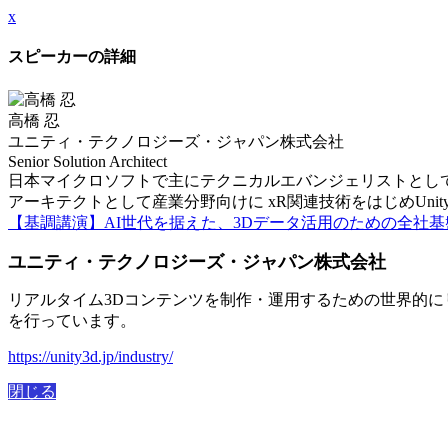
x
スピーカーの詳細
高橋 忍
ユニティ・テクノロジーズ・ジャパン株式会社
Senior Solution Architect
日本マイクロソフトで主にテクニカルエバンジェリストとして Windows
アーキテクトとして産業分野向けに xR関連技術をはじめUn
【基調講演】AI世代を据えた、3Dデータ活用のための全社
ユニティ・テクノロジーズ・ジャパン株式会社
リアルタイム3Dコンテンツを制作・運用するための世界的に
を行っています。
https://unity3d.jp/industry/
閉じる