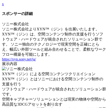
x
スポンサーの詳細
ソニー株式会社
ソニー株式会社よりXYN™（ジン）を出展いたします。
XYN™（ジン）は、空間コンテンツ制作の支援を行うソフ
トウェア・ハードウェアが統合されたソリューション群で
す。 ソニー独自のテクノロジーで現実空間を正確にとら
え、幅広い外部ツールと組み合わせることで、柔軟なワーク
フロー構築を可能にします。
https://xyn.sony.net/ja/
展示内容
XYN™（ジン）による空間コンテンツクリエイション
XYN™（ジン）とはソニーにおける空間コンテンツ制作の
支援を行う
ソフトウェア・ハードウェアが統合されたソリューション群
です。
空間キャプチャーソリューションとは現実の物体や空間から
高品質な3DCGアセットを創り出す