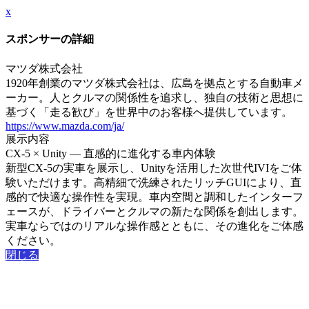
x
スポンサーの詳細
マツダ株式会社
1920年創業のマツダ株式会社は、広島を拠点とする自動車メ
ーカー。人とクルマの関係性を追求し、独自の技術と思想に
基づく「走る歓び」を世界中のお客様へ提供しています。
https://www.mazda.com/ja/
展示内容
CX-5 × Unity ― 直感的に進化する車内体験
新型CX-5の実車を展示し、Unityを活用した次世代IVIをご体
験いただけます。高精細で洗練されたリッチGUIにより、直
感的で快適な操作性を実現。車内空間と調和したインターフ
ェースが、ドライバーとクルマの新たな関係を創出します。
実車ならではのリアルな操作感とともに、その進化をご体感
ください。
閉じる