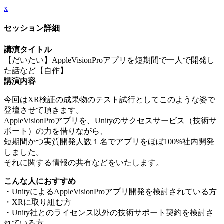
x
セッション詳細
講演タイトル
【だいたい】AppleVisionProアプリを短期間で一人で開発し
た話など【自作】
講演内容
今回はXR検証の成果物のテスト試行としてこのような姿で
登壇させて頂きます。
AppleVisionProアプリを、Unityのサクセスサービス（技術サ
ポート）の力を借りながら、
短期間かつ実質開発人数１名でアプリをほぼ100%社内開発
しました。
それに関する情報の共有などをいたします。
こんな人におすすめ
・UnityによるAppleVisionProアプリ開発を検討されている方
・XRに取り組む方
・Unity社とのライセンス以外の技術サポート契約を検討さ
れている方