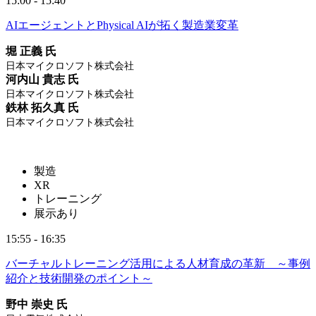
15:00 - 15:40
AIエージェントとPhysical AIが拓く製造業変革
堀 正義 氏
日本マイクロソフト株式会社
河内山 貴志 氏
日本マイクロソフト株式会社
鉄林 拓久真 氏
日本マイクロソフト株式会社
製造
XR
トレーニング
展示あり
15:55 - 16:35
バーチャルトレーニング活用による人材育成の革新 ～事例
紹介と技術開発のポイント～
野中 崇史 氏