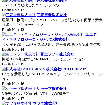
株式会社積木製作
デバイスと連携したVRコンテンツ
Booth No：12
三菱電機株式会社
産業用・協働ロボットMELFA × Unity がもたらす簡単・安全
ロボットソリューション
Booth No：13
ユニテ
ィ・テクノロジーズ・ジャパン株式会社
つながる3D、広がる現場活用。データ管理からAIまで体験
Booth No：14
富士ソフト株式会社
搬送DXを加速するMixFlit×Unityシミュレーション
Booth No：15
株式会社EARTHBRAIN
Unityを活用したEARTHBRAINのデジタルツインソリューシ
ョン
Booth No：16
シャープ株式会社
VRデバイス「Xrostella VR1」の実機デモ
Booth No：17
マツダ株式会社