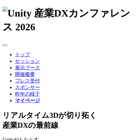
トップ
セッション
展示ブース
開催概要
プレス受付
スポンサー
昨年の様子
マイページ
リアルタイム3Dが切り拓く
産業DXの最前線
Unityがもたらす