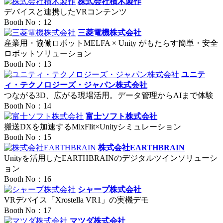
株式会社積木製作
デバイスと連携したVRコンテンツ
Booth No：12
三菱電機株式会社
産業用・協働ロボットMELFA × Unity がもたらす簡単・安全
ロボットソリューション
Booth No：13
ユニテ
ィ・テクノロジーズ・ジャパン株式会社
つながる3D、広がる現場活用。データ管理からAIまで体験
Booth No：14
富士ソフト株式会社
搬送DXを加速するMixFlit×Unityシミュレーション
Booth No：15
株式会社EARTHBRAIN
Unityを活用したEARTHBRAINのデジタルツインソリューシ
ョン
Booth No：16
シャープ株式会社
VRデバイス「Xrostella VR1」の実機デモ
Booth No：17
マツダ株式会社