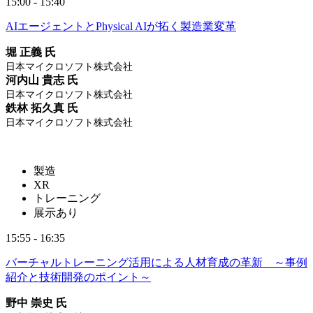
15:00 - 15:40
AIエージェントとPhysical AIが拓く製造業変革
堀 正義 氏
日本マイクロソフト株式会社
河内山 貴志 氏
日本マイクロソフト株式会社
鉄林 拓久真 氏
日本マイクロソフト株式会社
製造
XR
トレーニング
展示あり
15:55 - 16:35
バーチャルトレーニング活用による人材育成の革新 ～事例
紹介と技術開発のポイント～
野中 崇史 氏